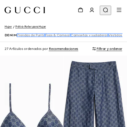
Mujer
Prêt-à-Porter para Mujer
DENIM
Prendas de Punto
Tops & Camisas
Camisetas y sudaderas
Vestidos y
27 Artículos
ordenados por
Recomendaciones
Filtrar y ordenar