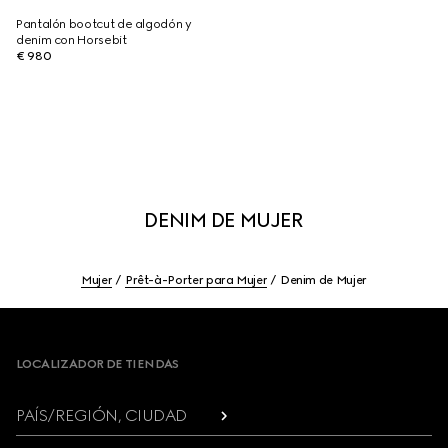
Pantalón bootcut de algodón y
denim con Horsebit
€ 980
DENIM DE MUJER
Mujer
Prêt-à-Porter para Mujer
Denim de Mujer
Footer
LOCALIZADOR DE TIENDAS
PAÍS/REGIÓN, CIUDAD