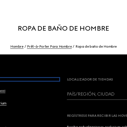
ROPA DE BAÑO DE HOMBRE
Hombre
Prêt-à-Porter Para Hombre
Ropa de baño de Hombre
LOCALIZADOR DE TIENDAS
ucci
PAÍS/REGIÓN, CIUDAD
brium
REGÍSTRESE PARA RECIBIR LAS NO