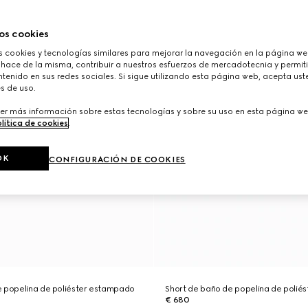
os cookies
cookies y tecnologías similares para mejorar la navegación en la página web
 hace de la misma, contribuir a nuestros esfuerzos de mercadotecnia y permiti
tenido en sus redes sociales. Si sigue utilizando esta página web, acepta ust
s de uso.
er más información sobre estas tecnologías y sobre su uso en esta página we
lítica de cookies
.
OK
CONFIGURACIÓN DE COOKIES
e popelina de poliéster estampado
Short de baño de popelina de polié
€ 680