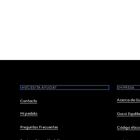
Footer
¿NECESITA AYUDA?
EMPRESA
Acerca de G
Contacto
Mi pedido
Gucci Equili
Preguntas Frecuentes
Código ético