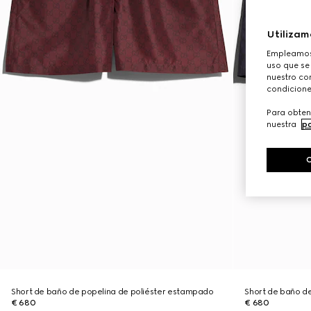
Utilizam
Empleamos 
uso que se
nuestro con
condicione
Para obten
nuestra
po
Short de baño de popelina de poliéster estampado
Short de baño d
€ 680
€ 680