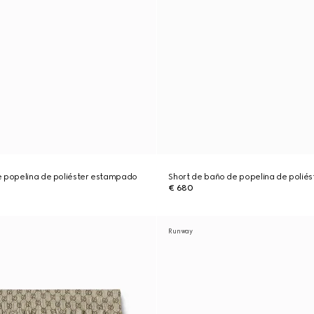
e popelina de poliéster estampado
Short de baño de popelina de polié
€ 680
Runway