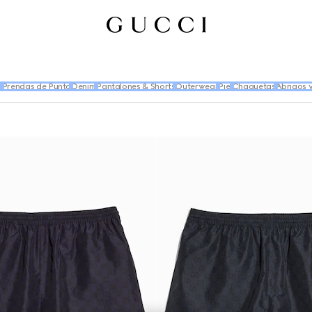
s
Prendas de Punto
Denim
Pantalones & Shorts
Outerwear
Piel
Chaquetas
Abrigos 