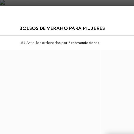
Póngase en contacto con nosotros
BOLSOS DE VERANO PARA MUJERES
Personalizar con las iniciales
Personalizar con las i
154 Artículos
ordenados por
Recomendaciones