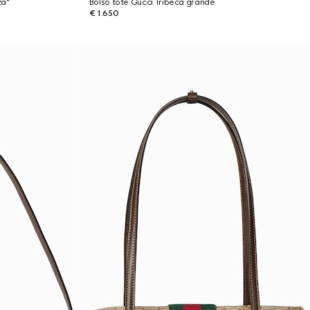
za"
Bolso tote Gucci Tribeca grande
€ 1.650