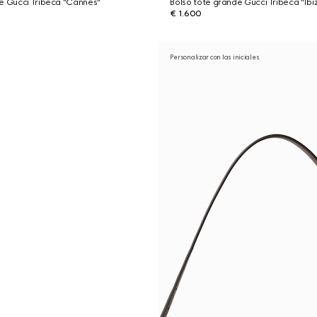
e Gucci Tribeca "Cannes"
Bolso tote grande Gucci Tribeca "Ibi
€ 1.600
Personalizar con las iniciales