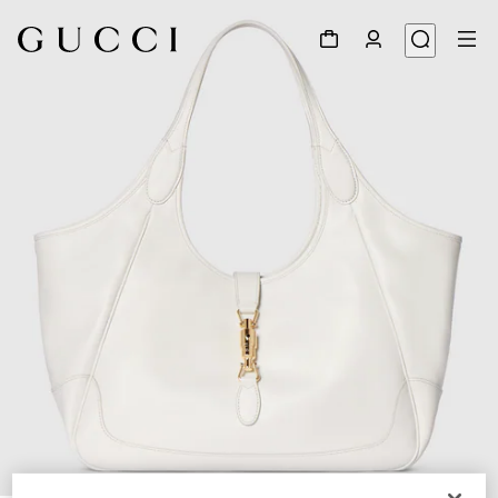
1
/
6