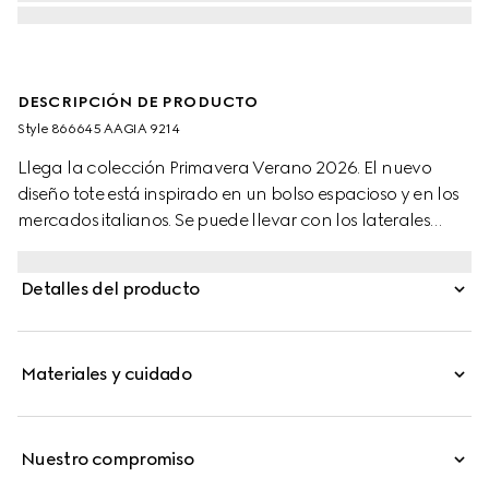
DESCRIPCIÓN DE PRODUCTO
Style ‎866645 AAGIA 9214
Llega la colección Primavera Verano 2026. El nuevo
diseño tote está inspirado en un bolso espacioso y en los
mercados italianos. Se puede llevar con los laterales
cerrados o abiertos, y cuenta con un cierre de pistón fácil
de usar. El diseño se ha confeccionado en piel suave y
Detalles del producto
exhibe un nuevo forro con motivo Diamante, inspirado en
los diseños clásicos.
Materiales y cuidado
Nuestro compromiso