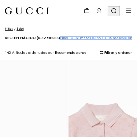
Niños
Bebé
RECIÉN NACIDO (0-12 MESES)
Niña (0-36 meses)
Niño (0-36 meses)
Zapato
142 Artículos
ordenados por
Recomendaciones
Filtrar y ordenar