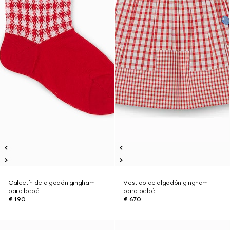
Calcetín de algodón gingham
Vestido de algodón gingham
para bebé
para bebé
€ 190
€ 670