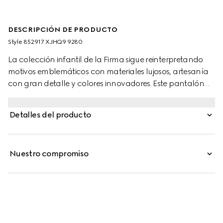
DESCRIPCIÓN DE PRODUCTO
Style ‎852917 XJHQ9 9280
La colección infantil de la Firma sigue reinterpretando
motivos emblemáticos con materiales lujosos, artesanía
con gran detalle y colores innovadores. Este pantalón
de chándal para bebé se presenta en piqué de algodón
grueso con un personaje de la marca MR. MEN™ LITTLE
Detalles del producto
MISS™.
Nuestro compromiso