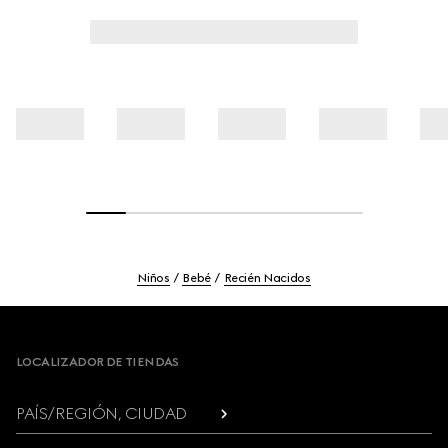
Niños
Bebé
Recién Nacidos
Footer
LOCALIZADOR DE TIENDAS
PAÍS/REGIÓN, CIUDAD