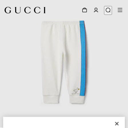
1
/
3