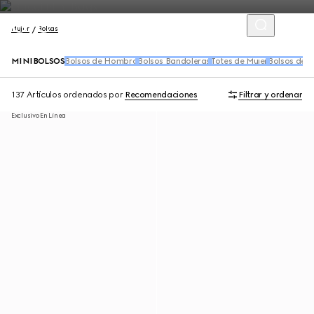
Mujer
Bolsas
MINIBOLSOS
Bolsos de Hombro
Bolsos Bandoleras
Totes de Mujer
Bolsos de 
137 Artículos
ordenados por
Recomendaciones
Filtrar y ordenar
Exclusivo En Línea