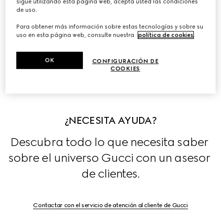
sigue utilizando esta página web, acepta usted las condiciones
artículos de piel, joyería y relojería.
de uso.
Para obtener más información sobre estas tecnologías y sobre su
Descubra las historias que se esconden tras las 
uso en esta página web, consulte nuestra
política de cookies
.
colecciones de la Firma, en exclusiva en nuestra 
Historias
.
OK
CONFIGURACIÓN DE
COOKIES
¿NECESITA AYUDA?
Descubra todo lo que necesita saber 
sobre el universo Gucci con un asesor 
de clientes.
Contactar con el servicio de atención al cliente de Gucci