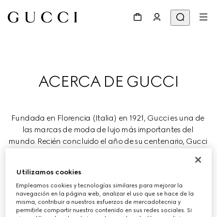
ACERCA DE GUCCI
Fundada en Florencia (Italia) en 1921, Gucci es una de 
las marcas de moda de lujo más importantes del 
mundo. Recién concluido el año de su centenario, Gucci 
avanza con determinación y continúa redefiniendo el 
lujo al tiempo que celebra la creatividad, la artesanía 
Utilizamos cookies
italiana y la innovación.
Empleamos cookies y tecnologías similares para mejorar la
navegación en la página web, analizar el uso que se hace de la
Gucci forma parte del grupo mundial de lujo Kering, que 
misma, contribuir a nuestros esfuerzos de mercadotecnia y
se encarga de gestionar prestigiosas Maisons de moda, 
permitirle compartir nuestro contenido en sus redes sociales. Si