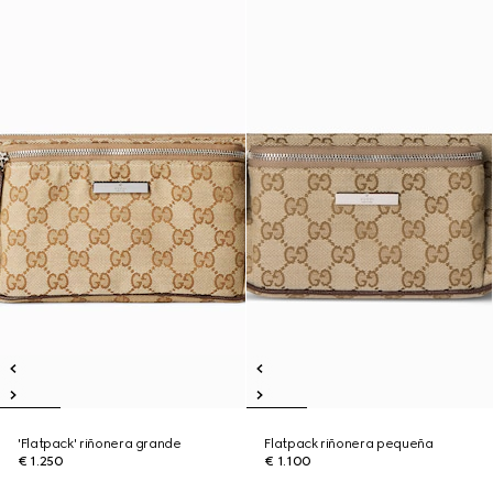
'Flatpack' riñonera grande
Flatpack riñonera pequeña
€ 1.250
€ 1.100