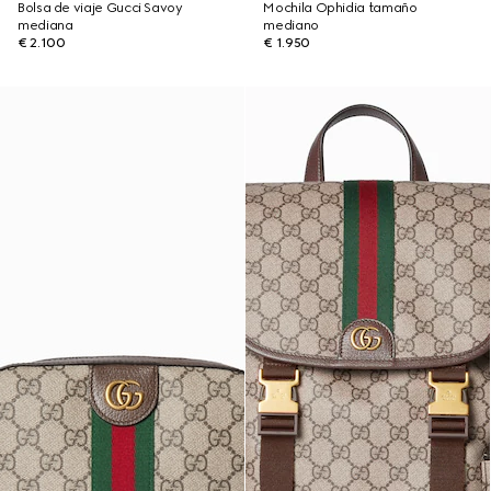
Bolsa de viaje Gucci Savoy
Mochila Ophidia tamaño
mediana
mediano
€ 2.100
€ 1.950