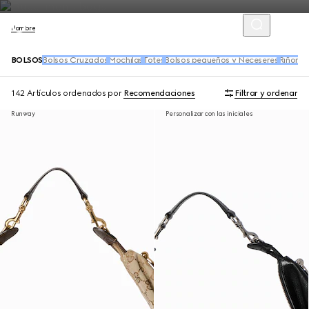
Hombre
BOLSOS
Bolsos Cruzados
Mochilas
Totes
Bolsos pequeños y Neceseres
Riñoner
142 Artículos
ordenados por
Recomendaciones
Filtrar y ordenar
Runway
Personalizar con las iniciales