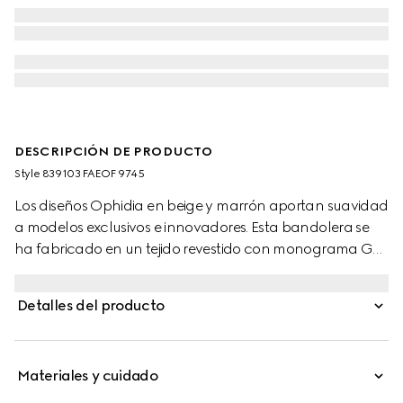
DESCRIPCIÓN DE PRODUCTO
Style ‎839103 FAEOF 9745
Los diseños Ophidia en beige y marrón aportan suavidad
a modelos exclusivos e innovadores. Esta bandolera se
ha fabricado en un tejido revestido con monograma GG
y se realza con un detalle de Doble G y una tribanda
Web.
Detalles del producto
Materiales y cuidado