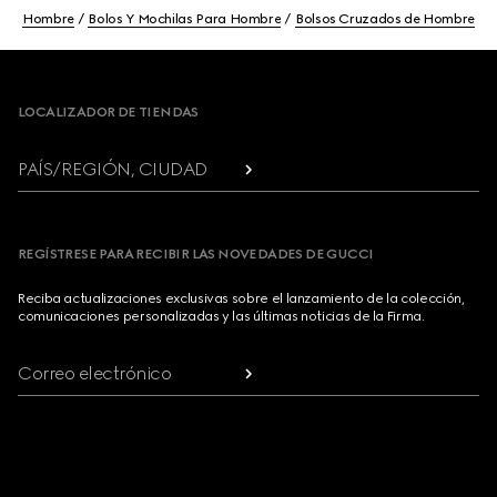
Hombre
Bolos Y Mochilas Para Hombre
Bolsos Cruzados de Hombre
Footer
LOCALIZADOR DE TIENDAS
PAÍS/REGIÓN, CIUDAD
REGÍSTRESE PARA RECIBIR LAS NOVEDADES DE GUCCI
Reciba actualizaciones exclusivas sobre el lanzamiento de la colección,
comunicaciones personalizadas y las últimas noticias de la Firma.
Correo electrónico