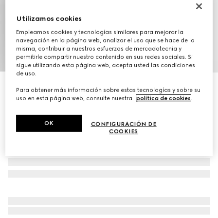
Utilizamos cookies
Empleamos cookies y tecnologías similares para mejorar la
navegación en la página web, analizar el uso que se hace de la
misma, contribuir a nuestros esfuerzos de mercadotecnia y
1
/
9
permitirle compartir nuestro contenido en sus redes sociales. Si
sigue utilizando esta página web, acepta usted las condiciones
de uso.
Bandolera Ophidia tamaño pequeño
Para obtener más información sobre estas tecnologías y sobre su
€ 1.200
uso en esta página web, consulte nuestra
política de cookies
.
OK
CONFIGURACIÓN DE
COOKIES