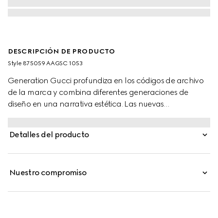
DESCRIPCIÓN DE PRODUCTO
Style ‎875059 AAGSC 1053
Generation Gucci profundiza en los códigos de archivo
de la marca y combina diferentes generaciones de
diseño en una narrativa estética. Las nuevas
proporciones arrojan una nueva luz sobre la tribanda
característica. Esta bolsa de viaje de cuero ligero y
Detalles del producto
excepcionalmente suave se completa con ribete de piel
para un toque refinado.
Nuestro compromiso