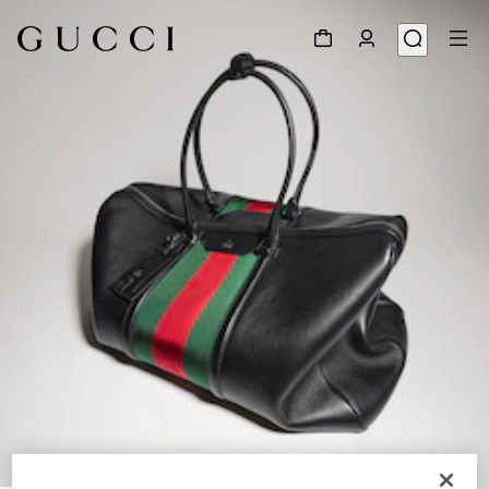
1
/
9