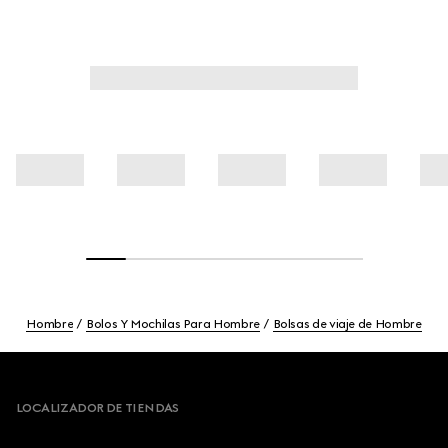
Hombre
Bolos Y Mochilas Para Hombre
Bolsas de viaje de Hombre
Footer
LOCALIZADOR DE TIENDAS