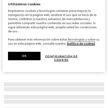
Utilizamos cookies
Personalizar con las iniciales
Bolsa de viaje grande Mega Web Trademark
Empleamos cookies y tecnologías similares para mejorar la
€ 3.500
navegación en la página web, analizar el uso que se hace de la
misma, contribuir a nuestros esfuerzos de mercadotecnia y
Variaciones
piel negra
permitirle compartir nuestro contenido en sus redes sociales. Si
sigue utilizando esta página web, acepta usted las condiciones
de uso.
Para obtener más información sobre estas tecnologías y sobre su
uso en esta página web, consulte nuestra
política de cookies
.
OK
CONFIGURACIÓN DE
COOKIES