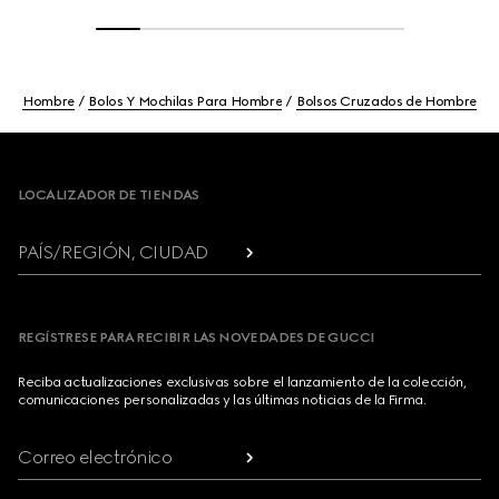
Hombre
Bolos Y Mochilas Para Hombre
Bolsos Cruzados de Hombre
Footer
LOCALIZADOR DE TIENDAS
PAÍS/REGIÓN, CIUDAD
REGÍSTRESE PARA RECIBIR LAS NOVEDADES DE GUCCI
Reciba actualizaciones exclusivas sobre el lanzamiento de la colección,
comunicaciones personalizadas y las últimas noticias de la Firma.
Correo electrónico