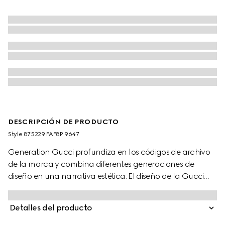
DESCRIPCIÓN DE PRODUCTO
Style ‎875229 FAF8P 9647
Generation Gucci profundiza en los códigos de archivo
de la marca y combina diferentes generaciones de
diseño en una narrativa estética. El diseño de la Gucci
Tag se mueve al ritmo de la ciudad y más allá. La lona
GG, inmediatamente reconocible, aparece en una
Detalles del producto
versátil silueta de bolso cruzado, enriquecida aún más
con una etiqueta de metal 'Gucci Made in Italy'.