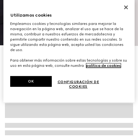
Utilizamos cookies
Empleamos cookies y tecnologías similares para mejorar la
navegación en la página web, analizar el uso que se hace de la
misma, contribuir a nuestros esfuerzos de mercadotecnia y
1
/
11
permitirle compartir nuestro contenido en sus redes sociales. Si
sigue utilizando esta página web, acepta usted las condiciones
de uso.
Bolso cruzado pequeño Gucci Tag
Para obtener más información sobre estas tecnologías y sobre su
€ 1.300
uso en esta página web, consulte nuestra
política de cookies
.
Variaciones
arena y lona GG marrón
OK
CONFIGURACIÓN DE
COOKIES