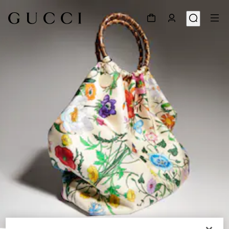
1
/
7