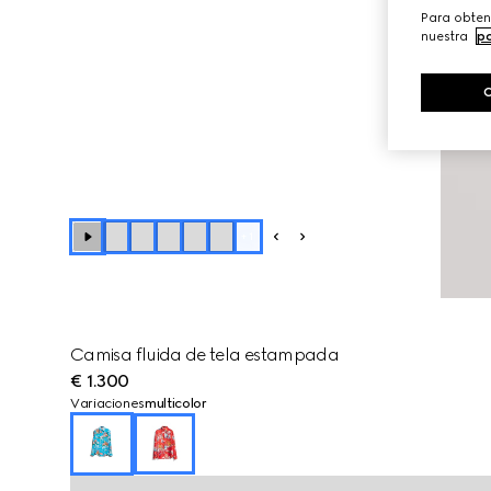
Para obten
nuestra
po
+
1
Camisa fluida de tela estampada
€ 1.300
Variaciones
multicolor