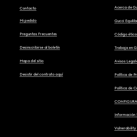
Acerca de G
Contacto
Mi pedido
Gucci Equili
Preguntas Frecuentes
Código ético
Desinscribirse al boletín
Trabaja en G
Mapa del sitio
Avisos Legal
Desistir del contrato aquí
Política de P
Política de C
CONFIGURA
Información 
Vulnerability