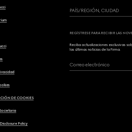
ucci
PAÍS/REGIÓN, CIUDAD
brium
REGÍSTRESE PARA RECIBIR LAS NO
Reciba actualizaciones exclusivas so
ucci
las últimas noticias de la Firma.
es
Correo electrónico
rivacidad
ookies
CIÓN DE COOKIES
Societaria
 Disclosure Policy