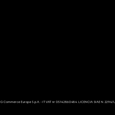
s. G Commerce Europe S.p.A. - IT VAT nr 05142860484. LICENCIA SIAE N. 2294/I