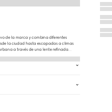
ivo de la marca y combina diferentes
Desde la ciudad hasta escapadas a climas
 urbana a través de una lente refinada.
e por un estampado floral Gucci por toda la