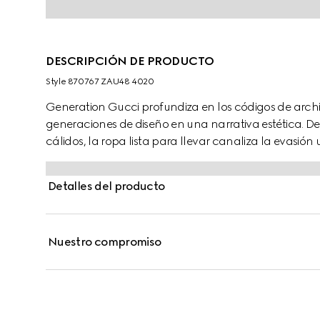
DESCRIPCIÓN DE PRODUCTO
Style ‎870767 ZAU48 4020
Generation Gucci profundiza en los códigos de arch
generaciones de diseño en una narrativa estética. 
cálidos, la ropa lista para llevar canaliza la evasión
Confeccionada en tejido fluido, esta camisa se defin
superficie.
Detalles del producto
Nuestro compromiso