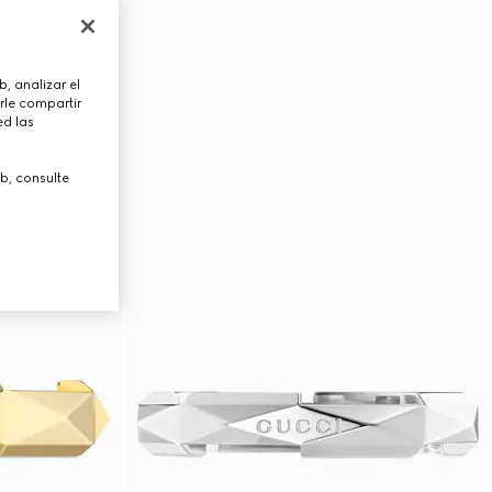
, analizar el
rle compartir
ed las
b, consulte