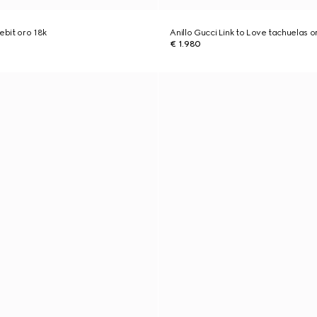
ebit oro 18k
Anillo Gucci Link to Love tachuelas o
€ 1.980