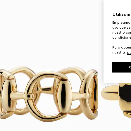
Utilizam
Empleamos 
uso que se
nuestro con
condicione
Para obten
nuestra
po