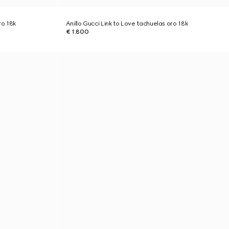
ro 18k
Anillo Gucci Link to Love tachuelas oro 18k
€ 1.800