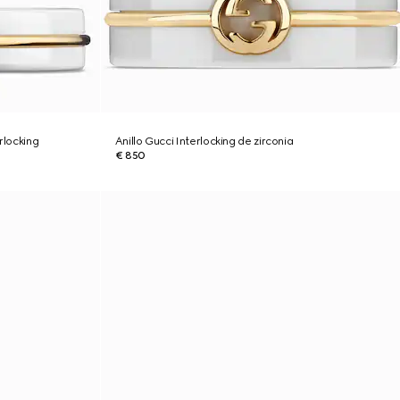
rlocking
Anillo Gucci Interlocking de zirconia
€ 850