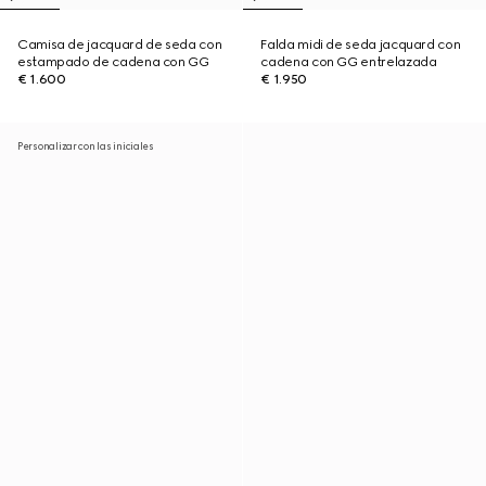
Camisa de jacquard de seda con
Falda midi de seda jacquard con
estampado de cadena con GG
cadena con GG entrelazada
€ 1.600
€ 1.950
Personalizar con las iniciales