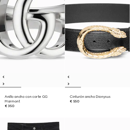
Anillo ancho con corte GG
Cinturón ancho Dionysus
Marmont
€ 550
€ 350