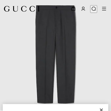
1
/
6