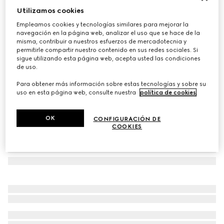
Utilizamos cookies
Pantalón de mezcla de lana con logotipo
€ 575
Empleamos cookies y tecnologías similares para mejorar la
navegación en la página web, analizar el uso que se hace de la
Variaciones
gris oscuro
misma, contribuir a nuestros esfuerzos de mercadotecnia y
permitirle compartir nuestro contenido en sus redes sociales. Si
sigue utilizando esta página web, acepta usted las condiciones
de uso.
Para obtener más información sobre estas tecnologías y sobre su
uso en esta página web, consulte nuestra
política de cookies
.
OK
CONFIGURACIÓN DE
COOKIES