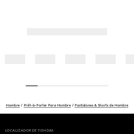
Hombre
Prêt-à-Porter Para Hombre
Pantalones & Shorts de Hombre
Footer
LOCALIZADOR DE TIENDAS