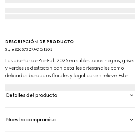
DESCRIPCIÓN DE PRODUCTO
Style ‎826573 Z7AOQ 1205
Los diseños de Pre-Fall 2025 en sutiles tonos negros, grises
y verdes se destacan con detalles artesanales como
delicados bordados florales y logotipos en relieve. Este
pantalón de sarga de mezcla de lana gris oscuro se
completa con una inscripción Gucci de metal.
Detalles del producto
Nuestro compromiso