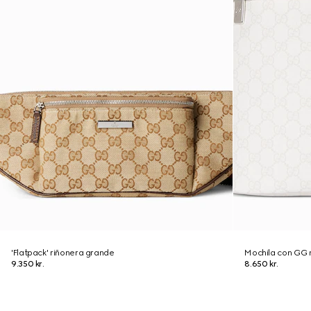
'Flatpack' riñonera grande
Mochila con GG
9.350 kr.
8.650 kr.