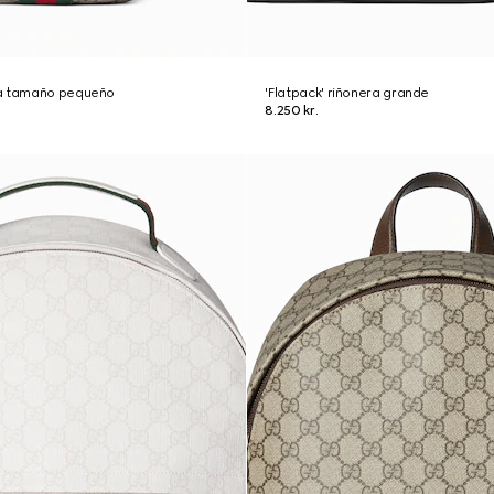
ia tamaño pequeño
'Flatpack' riñonera grande
8.250 kr.