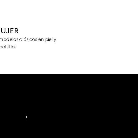
MUJER
odelos clásicos en piel y
lsillos.