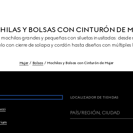
ILAS Y BOLSAS CON CINTURÓN DE 
 mochilas grandes y pequeñas con siluetas inusitadas: desde m
elo con cierre de solapa y cordón hasta diseños con múltiples bo
Mujer
Bolsas
Mochilas y Bolsas con Cinturón de Mujer
LOCALIZADOR DE TIENDAS
ucci
PAÍS/REGIÓN, CIUDAD
brium