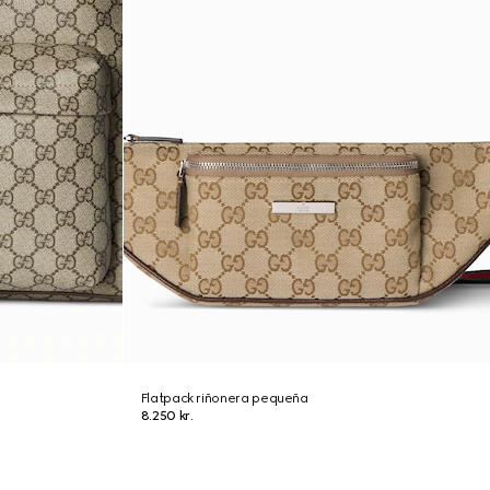
Flatpack riñonera pequeña
8.250 kr.