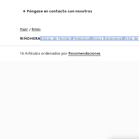
Póngase en contacto con nosotros
Mujer
Bolsas
RIÑONERA
Bolsos de Hombro
Minibolsos
Bolsos Bandoleras
Totes de
16 Artículos
ordenados por
Recomendaciones