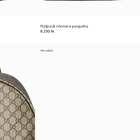
Flatpack riñonera pequeña
8.250 kr.
Novedad