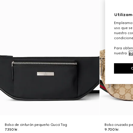
Utilizam
Empleamos 
uso que se
nuestro con
condicione
Para obten
nuestra
po
Bolso de cinturón pequeño Gucci Tag
Bolso cruzado p
7.350 kr.
9.700 kr.