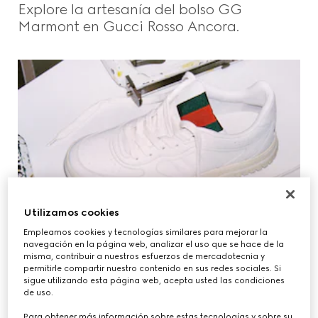
Explore la artesanía del bolso GG
Beauty
Marmont en Gucci Rosso Ancora.
Videos
Inspiraciones Y Códigos
Gucci Equilibrium
Utilizamos cookies
Making Of
Empleamos cookies y tecnologías similares para mejorar la
navegación en la página web, analizar el uso que se hace de la
misma, contribuir a nuestros esfuerzos de mercadotecnia y
permitirle compartir nuestro contenido en sus redes sociales. Si
sigue utilizando esta página web, acepta usted las condiciones
MAKING OF
CERRAR
de uso.
Descubra las Gucci Re-Web, las primeras
zapatillas de Sabato para la Firma.
Para obtener más información sobre estas tecnologías y sobre su