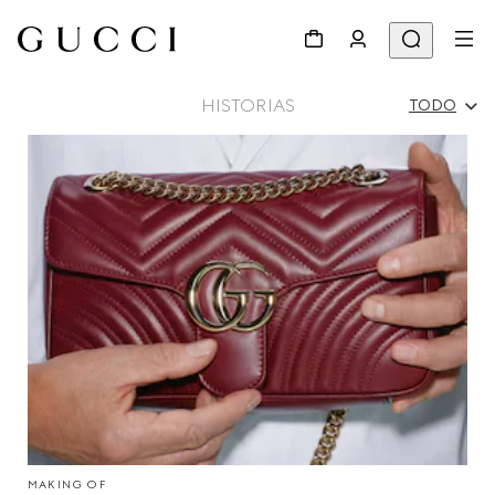
HISTORIAS
TODO
Todo
Campañas
Gente Y Eventos
Desfile
MAKING OF