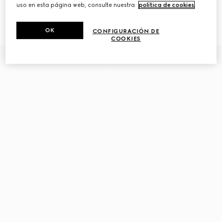
uso en esta página web, consulte nuestra
política de cookies
.
Mocasín con Horsebit para
Mocasín con tribanda Web para
hombre
hombre
CHF 770
CHF 720
OK
CONFIGURACIÓN DE
COOKIES