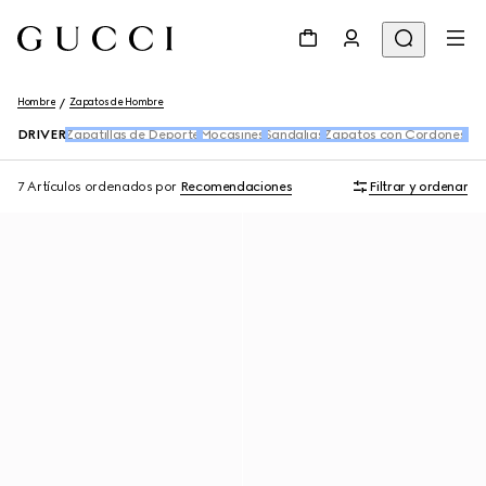
Hombre
Zapatos de Hombre
DRIVER
Zapatillas de Deporte
Mocasines
Sandalias
Zapatos con Cordones
Bot
7 Artículos
ordenados por
Recomendaciones
Filtrar y ordenar