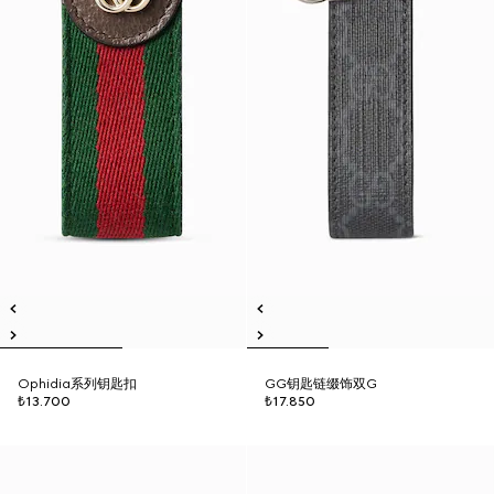
Ophidia系列钥匙扣
GG钥匙链缀饰双G
₺13.700
₺17.850