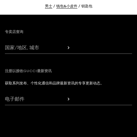
男士
钱包&小皮件
钥匙包
Footer
专卖店查询
国家/地区, 城市
注册以接收GUCCI最新资讯
获取系列发布、个性化通信和品牌最新资讯的专享更新动态。
电子邮件