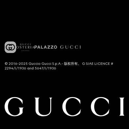
© 2016-2025 Guccio Gucci S.p.A.- 版权所有。 G SIAE LICENCE #
2294/I/1936 and 5647/I/1936