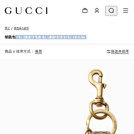
男士
钱包&小皮件
钥匙包
钱包
小手袋&手拿包
卡片袋和零钱包
技术配件
商品 6
排序方式：
推荐
筛选并排序