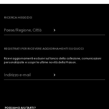
Footer
RICERCA NEGOZIO
Paese/Regione, Città
REGISTRATI PER RICEVERE AGGIORNAMENTI SU GUCCI
Ricevi aggiornamenti esclusivi sul lancio della collezione, comunicazioni
personalizzate e scopri le ultime novità della Maison.
Indirizzo e-mail
POSSIAMO AIUTARTI?