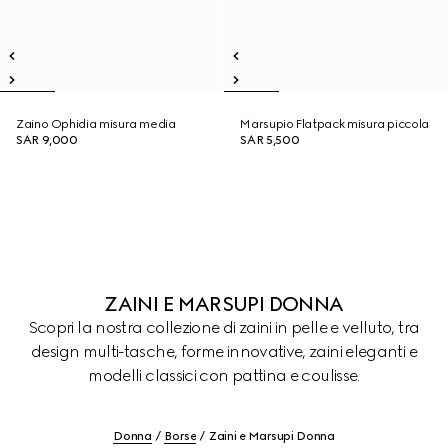
Zaino Ophidia misura media
Marsupio Flatpack misura piccola
SAR 9,000
SAR 5,500
ZAINI E MARSUPI DONNA
Scopri la nostra collezione di zaini in pelle e velluto, tra
design multi-tasche, forme innovative, zaini eleganti e
modelli classici con pattina e coulisse.
Donna
Borse
Zaini e Marsupi Donna