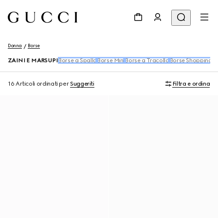
Donna
Borse
ZAINI E MARSUPI
Borse a Spalla
Borse Mini
Borse a Tracolla
Borse Shopping
B
16 Articoli
ordinati per
Suggeriti
Filtra e ordina