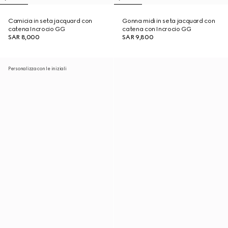
Camicia in seta jacquard con
Gonna midi in seta jacquard con
catena Incrocio GG
catena con Incrocio GG
SAR 8,000
SAR 9,800
Personalizza con le iniziali