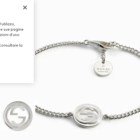
utilizzo,
lle sue pagine
zioni d'uso.
consultare la