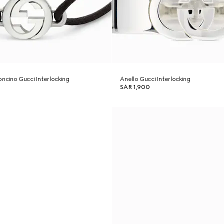
oncino Gucci Interlocking
Anello Gucci Interlocking
SAR 1,900