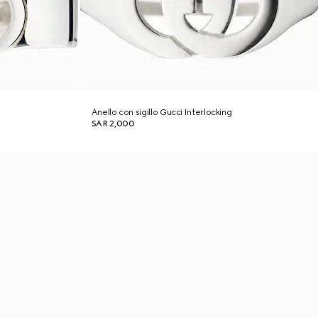
Anello con sigillo Gucci Interlocking
SAR 2,000