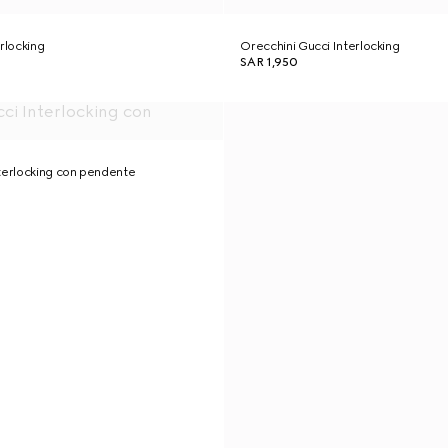
rlocking
Orecchini Gucci Interlocking
SAR 1,950
terlocking con pendente