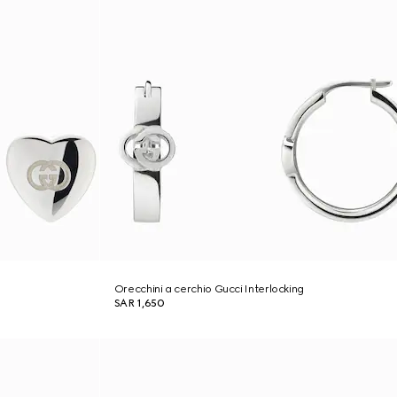
Orecchini a cerchio Gucci Interlocking
SAR 1,650