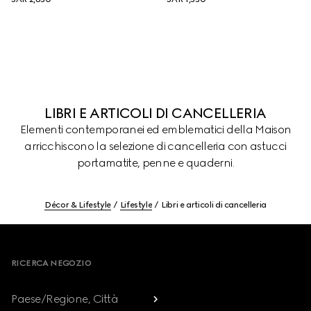
LIBRI E ARTICOLI DI CANCELLERIA
Elementi contemporanei ed emblematici della Maison
arricchiscono la selezione di cancelleria con astucci
portamatite, penne e quaderni.
Décor & Lifestyle
Lifestyle
Libri e articoli di cancelleria
Footer
RICERCA NEGOZIO
Paese/Regione, Città