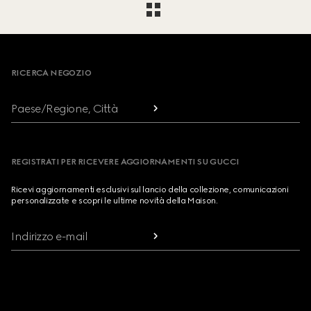
Footer
RICERCA NEGOZIO
Paese/Regione, Città
REGISTRATI PER RICEVERE AGGIORNAMENTI SU GUCCI
Ricevi aggiornamenti esclusivi sul lancio della collezione, comunicazioni
personalizzate e scopri le ultime novità della Maison.
Indirizzo e-mail