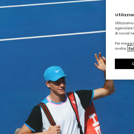
Utilizzia
Utilizziamo
agevolare l
di social n
Per maggior
nostra
Pol