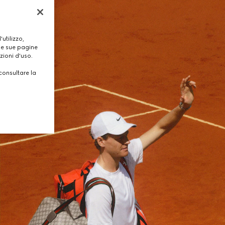
utilizzo,
lle sue pagine
zioni d'uso.
consultare la