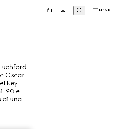
MENU
 Luchford
io Oscar
el Rey.
i ’90 e
 di una