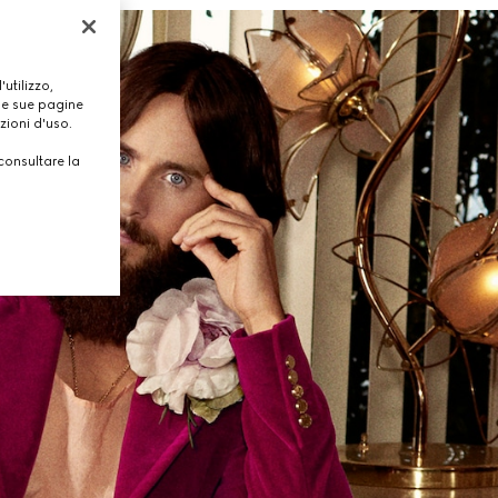
utilizzo,
lle sue pagine
zioni d'uso.
consultare la