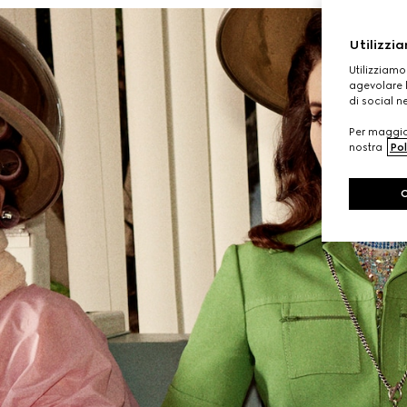
Utilizzia
Utilizziamo
agevolare l
di social n
Per maggior
nostra
Pol