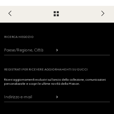
Footer
RICERCA NEGOZIO
Paese/Regione, Città
REGISTRATI PER RICEVERE AGGIORNAMENTI SU GUCCI
Ricevi aggiornamenti esclusivi sul lancio della collezione, comunicazioni
personalizzate e scopri le ultime novità della Maison.
Indirizzo e-mail