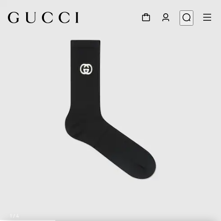
1
/
4