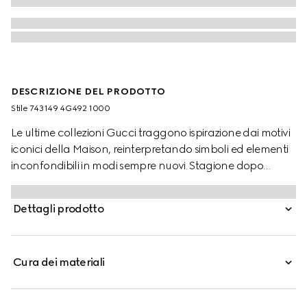
DESCRIZIONE DEL PRODOTTO
Stile ‎743149 4G492 1000
Le ultime collezioni Gucci traggono ispirazione dai motivi
iconici della Maison, reinterpretando simboli ed elementi
inconfondibili in modi sempre nuovi. Stagione dopo
stagione, l'heritage Gucci caratterizza design, materiali e
modelli contemporanei.
Dettagli prodotto
Cura dei materiali