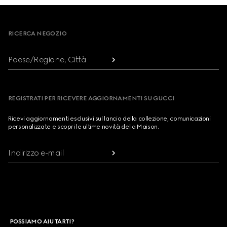
Footer
RICERCA NEGOZIO
Paese/Regione, Città
REGISTRATI PER RICEVERE AGGIORNAMENTI SU GUCCI
Ricevi aggiornamenti esclusivi sul lancio della collezione, comunicazioni
personalizzate e scopri le ultime novità della Maison.
Indirizzo e-mail
POSSIAMO AIUTARTI?