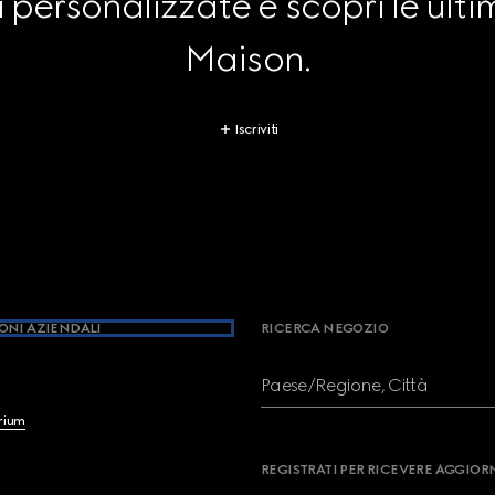
personalizzate e scopri le ultim
Maison.
Iscriviti
ONI AZIENDALI
RICERCA NEGOZIO
Paese/Regione, Città
brium
REGISTRATI PER RICEVERE AGGIO