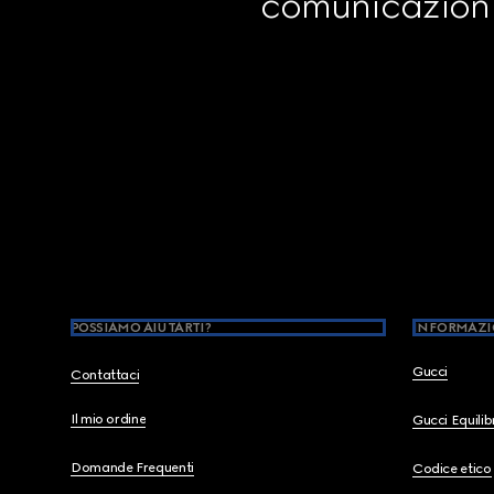
comunicazioni 
Footer
POSSIAMO AIUTARTI?
INFORMAZI
Gucci
Contattaci
Il mio ordine
Gucci Equili
Domande Frequenti
Codice etico