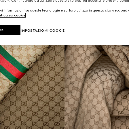
etwork. Continuando ad utilizzare questo sito web, lei accetta le presenti condi
i informazioni su queste tecnologie e sul loro utilizzo in questo sito web, può 
itica sui cookie
.
OK
IMPOSTAZIONI COOKIE