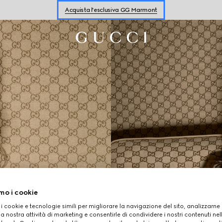
Acquista l'esclusiva GG Marmont
Acquista sneaker da
donna
e
da uomo
Acquista l'esclusiva GG Marmont
mo i cookie
 i cookie e tecnologie simili per migliorare la navigazione del sito, analizzarne l'
a nostra attività di marketing e consentirle di condividere i nostri contenuti ne