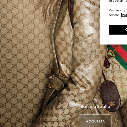
di social n
Per maggior
nostra
Pol
Borse a Spalla
ACQUISTA