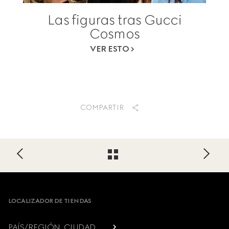
Las figuras tras Gucci
Cosmos
VER ESTO
COMPARTIR
Footer
LOCALIZADOR DE TIENDAS
PAÍS/REGIÓN, CIUDAD