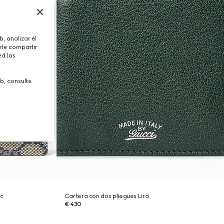
, analizar el
rle compartir
ed las
b, consulte
ic
Cartera con dos pliegues Lira
€ 430