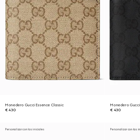
Monedero Gucci Essence Classic
Monedero Gucci 
€ 430
€ 430
Personalizar con las iniciales
Personalizar con las i