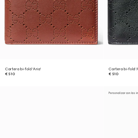
Cartera bi-fold 'Aria'
Cartera bi-fold '
€ 510
€ 510
Personalizar con las i