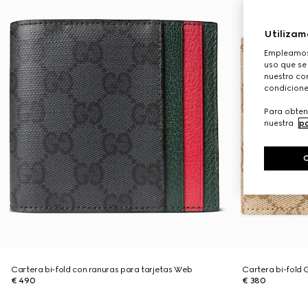
Utilizam
Empleamos 
uso que se
nuestro con
condicione
Para obten
nuestra
po
Cartera bi-fold con ranuras para tarjetas Web
Cartera bi-fold 
€ 490
€ 380