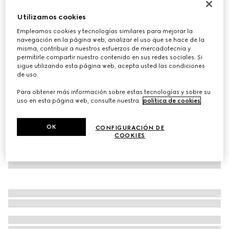
Zapatilla Gucci Re-Web para hombre
Utilizamos cookies
€ 950
Empleamos cookies y tecnologías similares para mejorar la
Variaciones
lona GG en beige y azul
navegación en la página web, analizar el uso que se hace de la
misma, contribuir a nuestros esfuerzos de mercadotecnia y
permitirle compartir nuestro contenido en sus redes sociales. Si
sigue utilizando esta página web, acepta usted las condiciones
de uso.
Para obtener más información sobre estas tecnologías y sobre su
uso en esta página web, consulte nuestra
política de cookies
.
OK
CONFIGURACIÓN DE
COOKIES