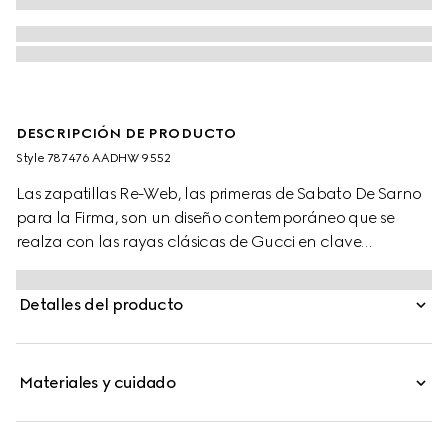
DESCRIPCIÓN DE PRODUCTO
Style ‎787476 AADHW 9552
Las zapatillas Re-Web, las primeras de Sabato De Sarno
para la Firma, son un diseño contemporáneo que se
realza con las rayas clásicas de Gucci en clave
llamativa. Este par de zapatillas en lona Original GG
beige y azul se caracteriza por sus detalles emblemáticos
Detalles del producto
y se completa con una lengüeta con la tribanda web
verde y roja.
Materiales y cuidado