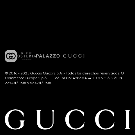
© 2016 - 2025 Guccio Gucci S.p.A. - Todos los derechos reservados. G
Commerce Europe S.p.A. - IT VAT nr 05142860484. LICENCIA SIAE N.
2294/I/1936 y 5647/I/1936