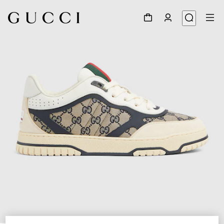
1
/
6