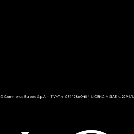
s. G Commerce Europe S.p.A. - IT VAT nr 05142860484. LICENCIA SIAE N. 2294/I