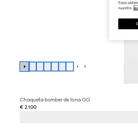
Para obten
nuestra
po
+
1
Chaqueta bomber de lona GG
€ 2.100