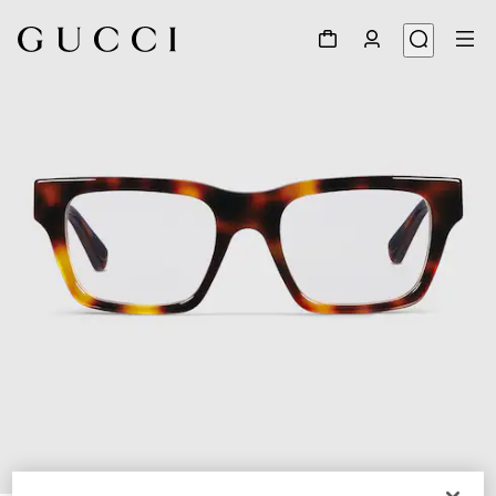
1
/
5