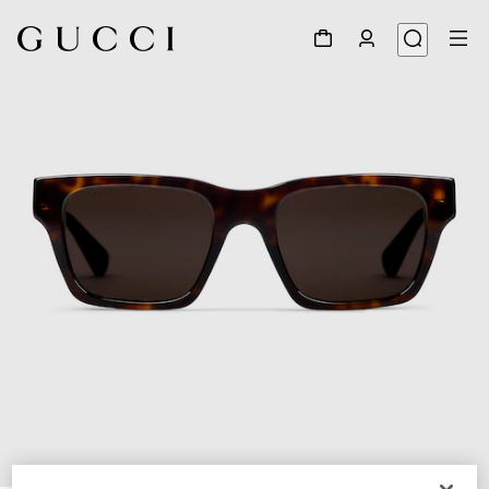
1
/
3