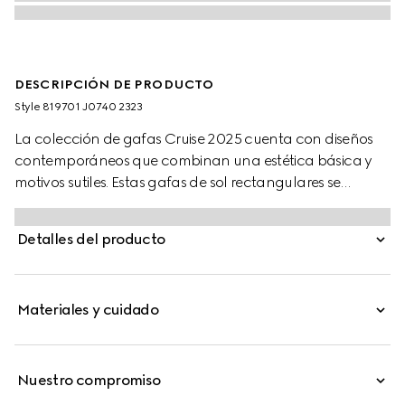
DESCRIPCIÓN DE PRODUCTO
Style ‎819701 J0740 2323
La colección de gafas Cruise 2025 cuenta con diseños
contemporáneos que combinan una estética básica y
motivos sutiles. Estas gafas de sol rectangulares se
realzan con un discreto logotipo Gucci y un detalle de
tribanda Web.
Detalles del producto
Materiales y cuidado
Nuestro compromiso