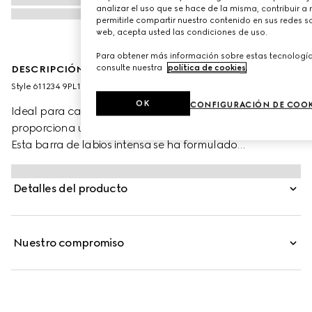
analizar el uso que se hace de la misma, contribuir a
permitirle compartir nuestro contenido en sus redes so
web, acepta usted las condiciones de uso.
Para obtener más información sobre estas tecnología
consulte nuestra
política de cookies
.
DESCRIPCIÓN DE PRODUCTO
Style ‎611234 9PL12 9120
OK
CONFIGURACIÓN DE COOK
Ideal para causar sensación, Gucci Rouge à Lèvres Mat
proporciona un acabado mate cremoso y duradero.
Esta barra de labios intensa se ha formulado
especialmente con aceites, excelentes pigmentos y ceras
gelificadoras para conseguir un efecto suave y
Detalles del producto
aterciopelado. Con una sola aplicación, sus pigmentos
intensos y saturados potencian los colores. Su excelente
fórmula es cremosa, ligera e hidratante. Se presenta en
Nuestro compromiso
un envase formato tubo en dorado grabado con un
motivo lineal decorativo.