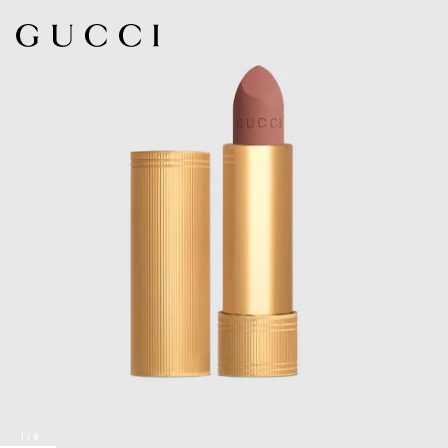
1
/
8