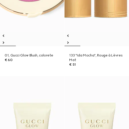
01, Gucci Glow Blush, colorete
133 "Ida Mocha", Rouge à Lèvres
€ 60
Mat
€ 51