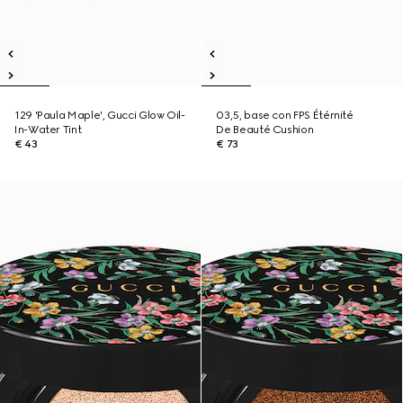
129 'Paula Maple', Gucci Glow Oil-
03,5, base con FPS Étérnité
In-Water Tint
De Beauté Cushion
€ 43
€ 73