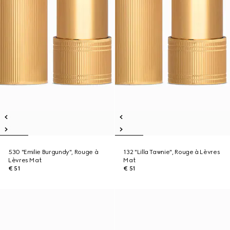
530 "Emilie Burgundy", Rouge à
132 "Lilla Tawnie", Rouge à Lèvres
Lèvres Mat
Mat
€ 51
€ 51