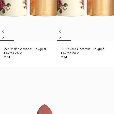
227 "Marie Almond", Rouge à
134 "Clara Chestnut", Rouge à
Lèvres Voile
Lèvres Voile
€ 51
€ 51