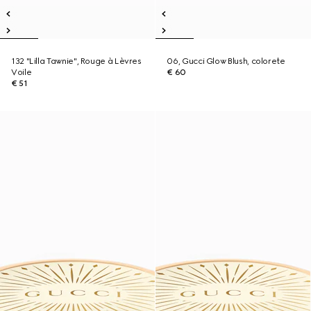
132 "Lilla Tawnie", Rouge à Lèvres
06, Gucci Glow Blush, colorete
Voile
€ 60
€ 51