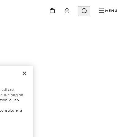
MENU
Sfilate
Video
Codici E Ispirazioni
Gucci Equilibrium
Making Of
utilizzo,
lle sue pagine
zioni d'uso.
consultare la