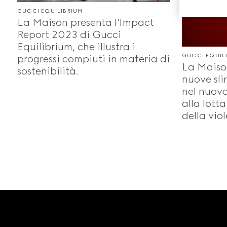
GUCCI EQUILIBRIUM
La Maison presenta l'Impact
Report 2023 di Gucci
Equilibrium, che illustra i
GUCCI EQUIL
progressi compiuti in materia di
La Maison
sostenibilità.
nuove sl
nel nuovo
alla lotta
della vio
Footer