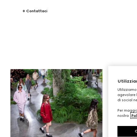
Contattaci
STORIES
Gucci Equilibrium
Utilizzia
Utilizziamo
agevolare l
di social n
Per maggior
nostra
Pol