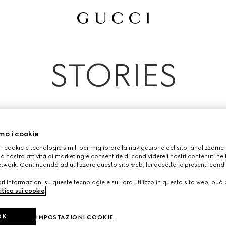
Tutti
Campagne Pubblicitarie
Persone Ed Eventi
STORIES
mo i cookie
 i cookie e tecnologie simili per migliorare la navigazione del sito, analizzarne l'
a nostra attività di marketing e consentirle di condividere i nostri contenuti ne
etwork. Continuando ad utilizzare questo sito web, lei accetta le presenti condi
i informazioni su queste tecnologie e sul loro utilizzo in questo sito web, può 
itica sui cookie
.
OK
IMPOSTAZIONI COOKIE