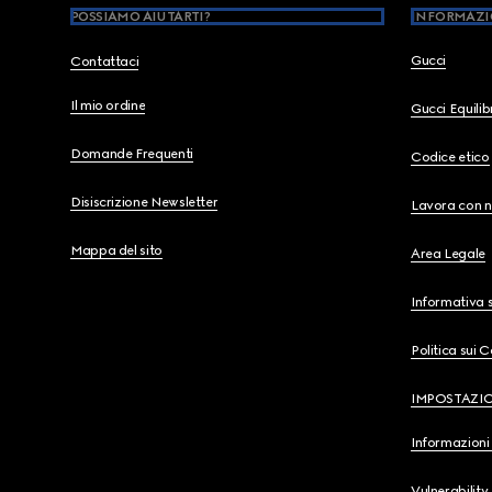
POSSIAMO AIUTARTI?
INFORMAZI
Gucci
Contattaci
Il mio ordine
Gucci Equili
Domande Frequenti
Codice etico
Disiscrizione Newsletter
Lavora con n
Mappa del sito
Area Legale
Informativa s
Politica sui 
IMPOSTAZI
Informazioni 
Vulnerability