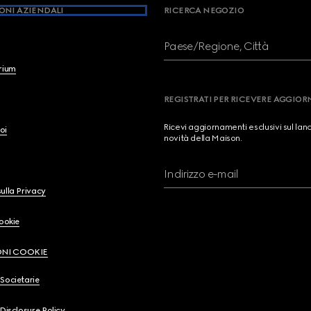
ONI AZIENDALI
RICERCA NEGOZIO
Paese/Regione, Città
brium
REGISTRATI PER RICEVERE AGGIO
Ricevi aggiornamenti esclusivi sul lan
oi
novità della Maison.
Indirizzo e-mail
ulla Privacy
Cookie
ONI COOKIE
Societarie
 Disclosure Policy