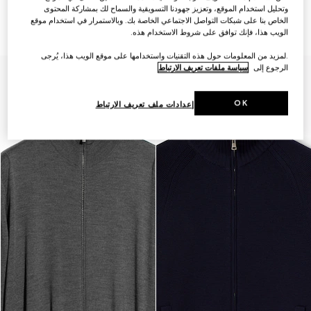
جاكيت مزوّد بسحّاب من صوف
كارديغان من حرير وصوف محبوك
وتحليل استخدام الموقع، وتعزيز جهودنا التسويقية والسماح لك بمشاركة المحتوى
مضلّع ناعم مع ويب
مع شريط ويب
الخاص بنا على شبكات التواصل الاجتماعي الخاصة بك. وبالاستمرار في استخدام موقع
SAR 11,900
SAR 14,450
الويب هذا، فإنك توافق على شروط الاستخدام هذه.
.لمزيد من المعلومات حول هذه التقنيات واستخدامها على موقع الويب هذا، يُرجى
الرجوع إلى
سياسة ملفات تعريف الارتباط
OK
إعدادات ملف تعريف الارتباط