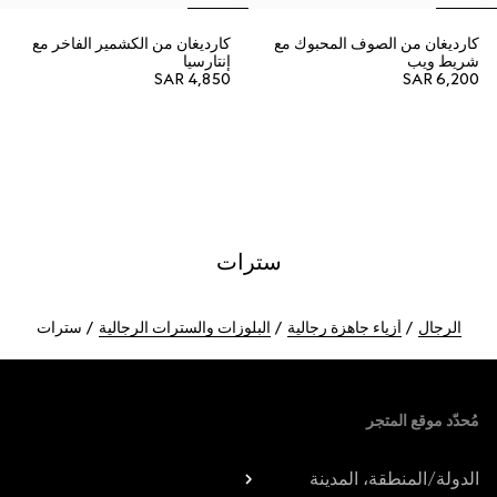
كارديغان من الصوف المحبوك مع
كارديغان من الكشمير الفاخر مع
شريط ويب
إنتارسيا
SAR 4,850
SAR 6,200
سترات
الرجال
أزياء جاهزة رجالية
البلوزات والسترات الرجالية
سترات
Foote
مُحدّد موقع المتجر
الدولة/المنطقة، المدينة