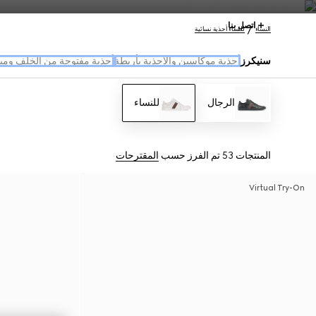
اتصل بنا
النساء
للنساء أحذية نسائية
سنيكرز
أحذية موكاسين والأحذية بأربطة
أحذية مفتوحة من الخلف وميو
الرجال
للنساء
المنتجات 53
تم الفرز حسب
المقترحات
Virtual Try-On