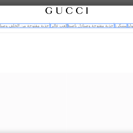
لز
سنيكرز
أحذية مفتوحة وصنادل بإصبع
كعب عالي
أحذية مفتوحة من الخلف وصناد