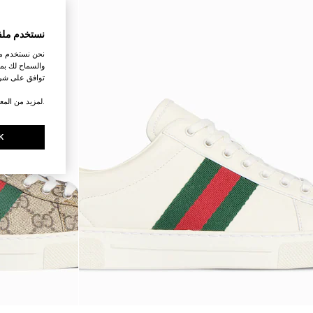
نستخدم ملف
نحن نستخدم ملف
والسماح لك بمش
توافق على شرو
.لمزيد من المع
K