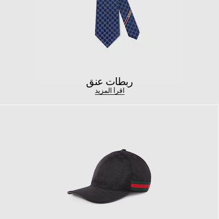
ربطات عنق
اقرأ المزيد