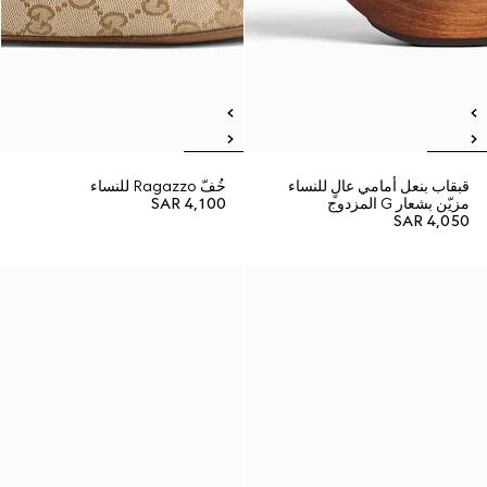
قبقاب بنعل أمامي عالٍ للنساء
خُفّ Ragazzo للنساء
مزيّن بشعار G المزدوج
SAR 4,100
SAR 4,050