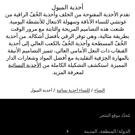
أحذية الميول
تقدم الأحذية المفتوحة من الخلف وأحذية الخُفّ الراقية من
غوتشي للنساء الأناقة وسهولة الانتعال للأنشطة اليومية.
صُنعت هذه التصاميم المريحة والثابتة مع مرور الوقت
بطريقة مثالية، وهي توفر الرقي بأفضل أشكاله. من أحذية
الخُفّ المسطحة وأحذية الخُفّ بالكعب العالي إلى أحذية
القبقاب ذات النعل الأمامي العالي، تتميز التصاميم الأنيقة
بالمهارة الحِرَفية التقليدية مع أفضل المواد وشعارات الدار
المميزة. استكشف التشكيلة الكاملة من
الأحذية النسائية
لمعرفة المزيد.
النساء
للنساء أحذية نسائية
أحذية الميول
Foote
مُحدّد موقع المتجر
الدولة/المنطقة، المدينة