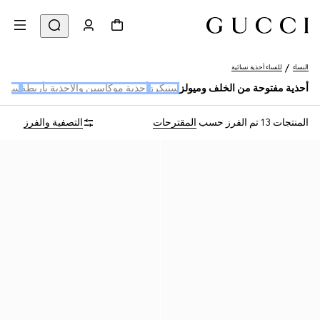
النساء
للنساء أحذية نسائية
أحذية مفتوحة من الخلف وميولز
سنيكرز
أحذية موكاسين والأحذية بأربطة
سنيكر
المنتجات 13
تم الفرز حسب
المقترحات
التصفية والفرز