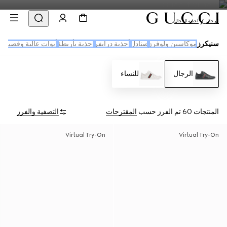
الرجال
أحذية للرجال
سنيكرز
موكاسين ولوفرز
صنادل
أحذية درايفر
احذية بأربطة
أبوات عالية وقصيرة
الرجال
للنساء
المنتجات 60
تم الفرز حسب
المقترحات
التصفية والفرز
Virtual Try-On
Virtual Try-On