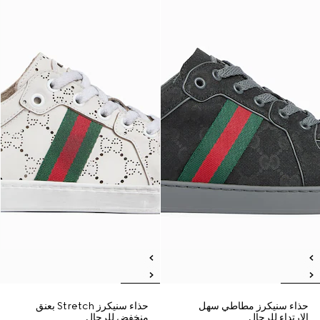
حذاء سنيكرز مطاطي سهل
حذاء سنيكرز Stretch بعنق
الارتداء للرجال
منخفض للرجال