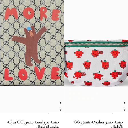
حقيبة خصر مطبوعة بنقش GG
حقيبة يد واسعة بنقش GG مزيّنة
للأطفال
بطبعة للأطفال