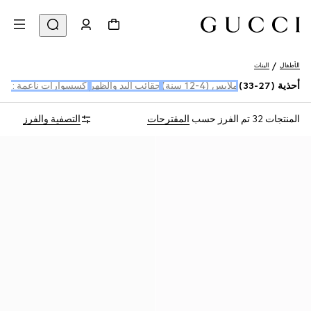
الأطفال
البنات
أحذية (27-33)
ملابس (4-12 سنة)
حقائب اليد والظهر
إكسسوارات ناعمة : أو
المنتجات 32
تم الفرز حسب
المقترحات
التصفية والفرز