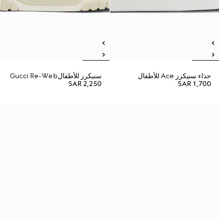
حذاء سنيكرز Ace للأطفال
سنيكرز للأطفالGucci Re-Web
SAR 2,250
SAR 1,700