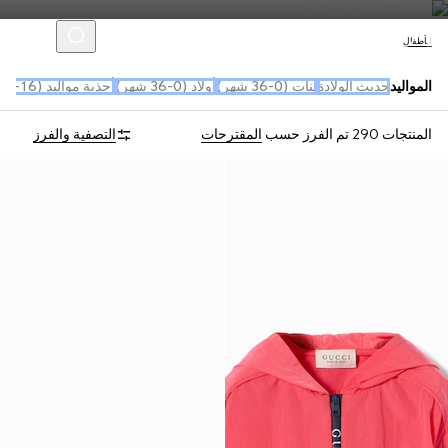
الأطفال
المواليد
حديث الولادة
بنات (0-36 شهر)
أولاد (0-36 شهر)
أحذية مواليد (16-19)
المنتجات 290
تم الفرز حسب
المقترحات
التصفية والفرز