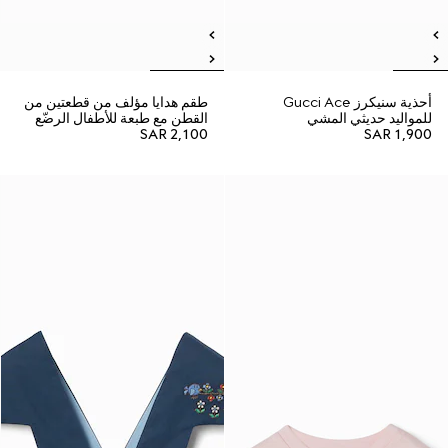
أحذية سنيكرز Gucci Ace
طقم هدايا مؤلف من قطعتين من
للمواليد حديثي المشي
القطن مع طبعة للأطفال الرضّع
SAR 2,100
SAR 1,900