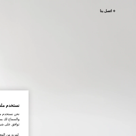
اتصل بنا
نستخدم ملف
نحن نستخدم ملف
والسماح لك بمش
توافق على شرو
.لمزيد من المع