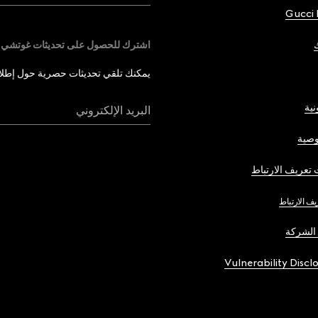
Gucci 
اشترك للحصول على تحديثات غوتشي
يمكنك تلقي تحديثات حصرية حول إطلاق 
نية
البريد الإلكتروني
صية
تعريف الارتباط
يف الارتباط
الشركة
Vulnerability Discl