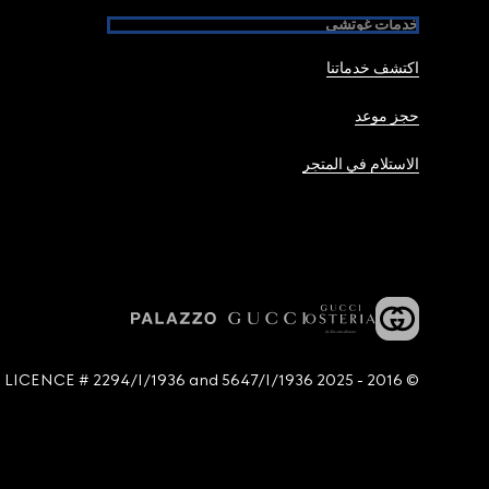
خدمات غوتشي
اكتشف خدماتنا
حجز موعد
الاستلام في المتجر
© 2016 - 2025 Guccio Gucci S.p.A. - All rights reserved. SIAE LICENCE # 2294/I/1936 and 5647/I/1936