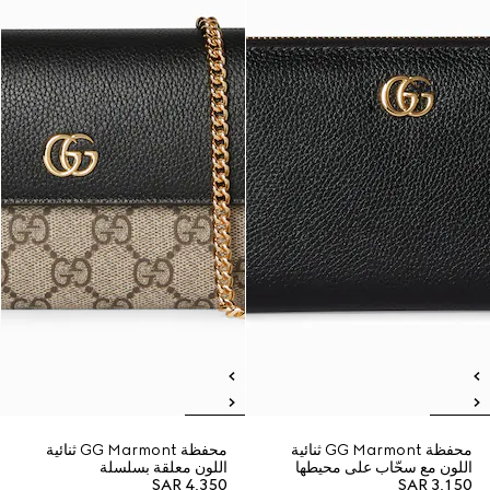
محفظة GG Marmont ثنائية
محفظة GG Marmont ثنائية
اللون مع سحّاب على محيطها
اللون معلقة بسلسلة
SAR 4,350
SAR 3,150