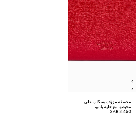
محفظة مزوّدة بسحّاب على
محيطها مع حلية بامبو
SAR 3,450